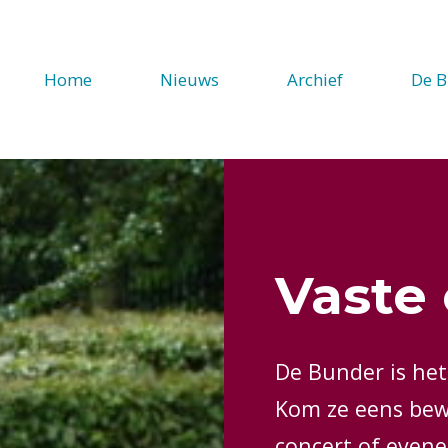
Home
Nieuws
Archief
De B
Vaste 
De Bunder is het
Kom ze eens bew
concert of even