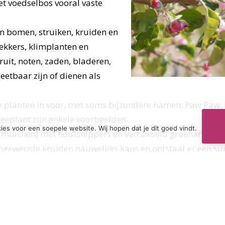
het voedselbos vooral vaste
van bomen, struiken, kruiden en
kkers, klimplanten en
ruit, noten, zaden, bladeren,
eetbaar zijn of dienen als
 planten in voor, met soms bijzondere namen; Paw Paw,
eeplant zijn enkele voorbeelden.
ies voor een soepele website. Wij hopen dat je dit goed vindt.
mulchen) met houtsnippers en verhakseld groenafval va
ngewenste kruiden nauwelijks kans en ontstaat er een su
urende het jaar wordt dat steeds aangevuld met groenma
t voor een snel toenemende biodiversiteit. Vogels, vlinde
worden nog talrijker.
boeren. Met weinig inspanning een steeds rijker voedselbos