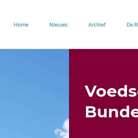
Home
Nieuws
Archief
De B
Voeds
Bunde