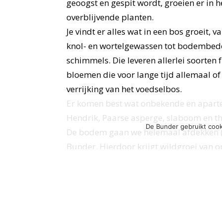
geoogst en gespit wordt, groeien er in 
overblijvende planten.
Je vindt er alles wat in een bos groeit, 
knol- en wortelgewassen tot bodembede
schimmels. Die leveren allerlei soorten f
bloemen die voor lange tijd allemaal of 
verrijking van het voedselbos.
Er komen best wat onbekende en aparte
Hendrik, Paarse asperge, slaboom en th
De Bunder gebruikt cook
De bodem gaan we helemaal afdekken (
Bunder. Hierdoor krijgt wildgroei van o
humuslaag die boordevol leven zit. Ged
het bos en de Bunder.
Het systeem wat dan ontstaat staat garan
een toevallig konijn; ze zijn er al, maar 
Het voedselbos is echt iets voor ‘luie’ 