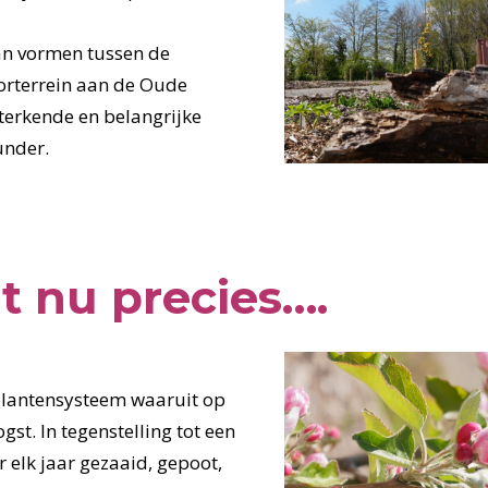
an vormen tussen de
orterrein aan de Oude
sterkende en belangrijke
under.
t nu precies….
 plantensysteem waaruit op
st. In tegenstelling tot een
elk jaar gezaaid, gepoot,