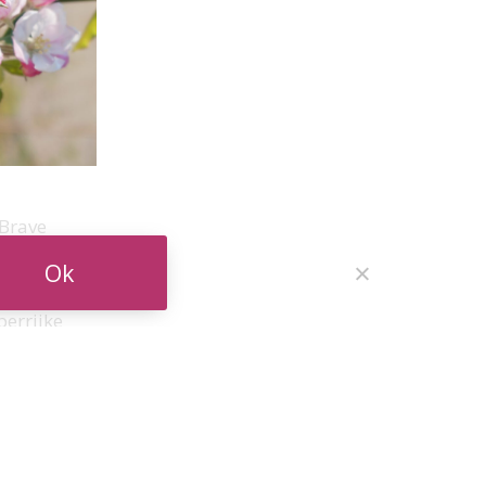
 Brave
Ok
n de
perrijke
teriaal uit
rs, bijen,
 creëren,