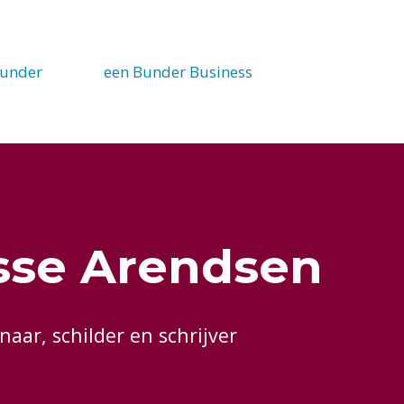
under
een Bunder Business
sse Arendsen
aar, schilder en schrijver