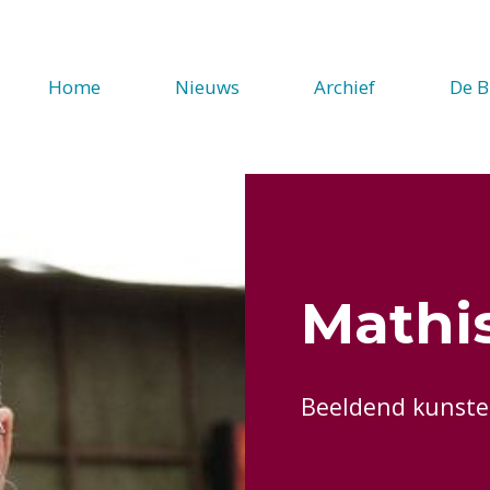
Home
Nieuws
Archief
De B
Mathi
Beeldend kunsten