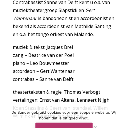
Contrabassist Sanne van Delft kent u o.a. van
muziektheatergroep Släpstick en
Gert
Wantenaar
is bandoneonist en accordeonist en
bekend als accordeonist van Mathilde Santing
en o.a. het tango orkest van Malando.
muziek & tekst: Jacques Brel
zang – Beatrice van der Poel
piano – Leo Bouwmeester
accordeon – Gert Wantenaar
contrabas – Sanne van Delft
theaterteksten & regie: Thomas Verbogt
vertalingen: Ernst van Altena, Lennaert Nijgh,
Koen Stassijns & Geert van Istendael, Willem
De Bunder gebruikt cookies voor een soepele website. Wij
Wilmink en Beatrice van der Poel
hopen dat je dit goed vindt.