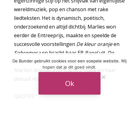
eigenzinnige stijl op het snijvlak van eigentijdse
wereldmuziek, pop en chanson met rake
liedteksten. Het is dynamisch, poëtisch,
onderzoekend en altijd dichtbij. Marlies won
eerder de Entreeprijs, maakte en speelde de
succesvolle voorstellingen
De kleur oranje
en
Sobremesa
en bracht haar EP
Papel
uit.
De
klank van ijs
is het derde (autonome) deel van
De Bunder gebruikt cookies voor een soepele website. Wij
hopen dat je dit goed vindt.
Marlies’ drieluik over transformatie en haar
debuut in de theaterzaal.
Ok
QUOTES
Ruigrok is een sterke theatrale persoonlijkheid
en begenadigd zangeres. Ze weet met alle
genres raad en is een genot om naar te
luisteren.
– Theaterkrant