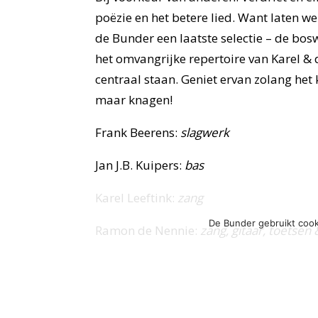
poëzie en het betere lied. Want laten 
de Bunder een laatste selectie – de bosw
het omvangrijke repertoire van Karel &
centraal staan. Geniet ervan zolang het 
maar knagen!
Frank Beerens:
slagwerk
Jan J.B. Kuipers:
bas
Karel Leeftink:
zang
De Bunder gebruikt cook
Ramon de Nennie:
zang, gitaar, toetsen
Heleen Dekker:
achtergrondzang