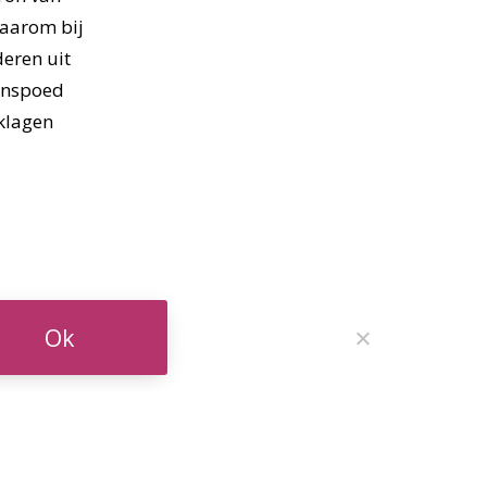
Daarom bij
deren uit
genspoed
 klagen
Ok