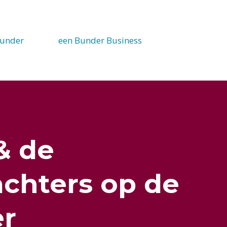
under
een Bunder Business
& de
chters op de
r