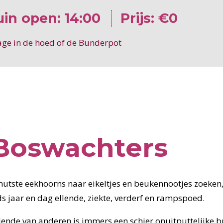
uin open: 14:00
Prijs: €0
drage in de hoed of de Bunderpot
 Boswachters
mutste eekhoorns naar eikeltjes en beukennootjes zoeken,
s jaar en dag ellende, ziekte, verderf en rampspoed.
llende van anderen is immers een schier onuitputtelijke 