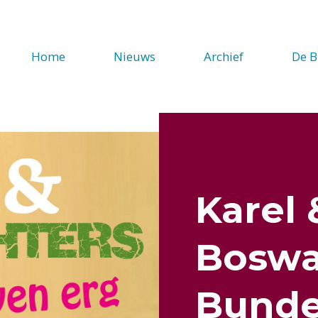
Home
Nieuws
Archief
De B
Karel 
Boswa
Bunde