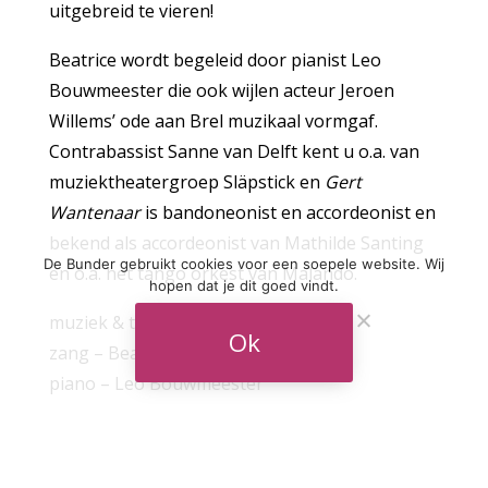
uitgebreid te vieren!
Beatrice wordt begeleid door pianist Leo
Bouwmeester die ook wijlen acteur Jeroen
Willems’ ode aan Brel muzikaal vormgaf.
Contrabassist Sanne van Delft kent u o.a. van
muziektheatergroep Släpstick en
Gert
Wantenaar
is bandoneonist en accordeonist en
bekend als accordeonist van Mathilde Santing
De Bunder gebruikt cookies voor een soepele website. Wij
en o.a. het tango orkest van Malando.
hopen dat je dit goed vindt.
muziek & tekst: Jacques Brel
Ok
zang – Beatrice van der Poel
piano – Leo Bouwmeester
accordeon – Gert Wantenaar
contrabas – Sanne van Delft