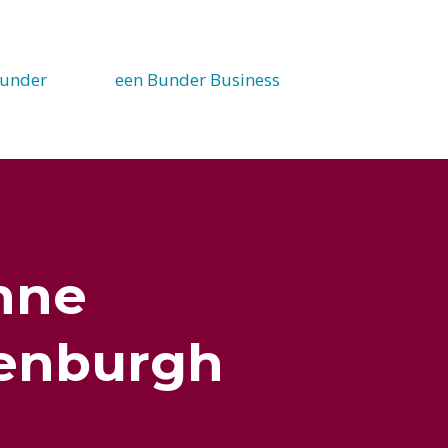
under
een Bunder Business
nne
enburgh