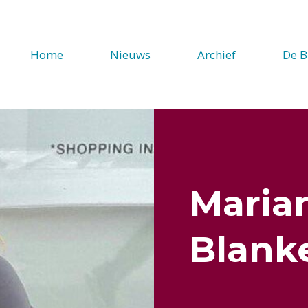
Home
Nieuws
Archief
De B
Maria
Blank