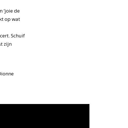
 ‘joie de
jkt op wat
cert. Schuif
t zijn
Dionne