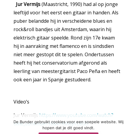
Jur Vermijs
(Maastricht, 1990) had al op jonge
leeftijd voor het eerst een gitaar in handen. Als
puber belandde hij in verscheidene blues en
rock&roll bandjes uit Amsterdam, waarin hij
elektrisch gitaar speelde. Rond zijn 17e kwam
hij in aanraking met flamenco en is sindsdien
niet meer gestopt dit te spelen. Ondertussen
heeft hij het conservatorium afgerond als
leerling van meestergitarist Paco Peña en heeft
ook een jaar in Spanje gestudeerd.
Video’s
Jur Vermijs
https://www.youtube.com/watch?
De Bunder gebruikt cookies voor een soepele website. Wij
time_continue=16&v=Klh0yYL8GfI
hopen dat je dit goed vindt.