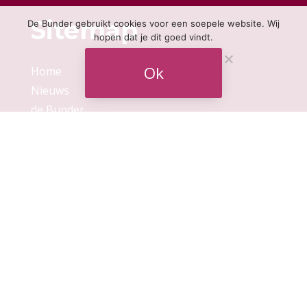
Sitemap
De Bunder gebruikt cookies voor een soepele website. Wij
hopen dat je dit goed vindt.
Ok
Home
Nieuws
de Bunder
Vriend worden
een Bunder Business
Volg ons
© 2026,
een Bunder Kunst